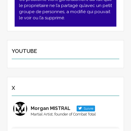
le propriétaire ne l’a partagé qu’avec un petit
groupe de personnes, a modifié qui pouvait
le voir ou l’a supprimé.
View on Facebook
·
Share
YOUTUBE
X
Morgan MISTRAL
Suivre
Martial Artist, founder of Combat Total