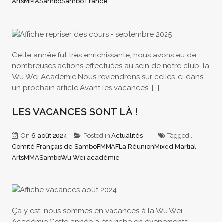
Arts
MMA
Sambo
Sambo France
Cette année fut très enrichissante, nous avons eu de
nombreuses actions effectuées au sein de notre club, la
Wu Wei Académie.Nous reviendrons sur celles-ci dans
un prochain article.Avant les vacances, […]
LES VACANCES SONT LÀ !
On
6 août 2024
Posted in
Actualités
Tagged ,
Comité Français de Sambo
FMMAF
La Réunion
Mixed Martial
Arts
MMA
Sambo
Wu Wei académie
Ça y est, nous sommes en vacances à la Wu Wei
Académie.Cette année a été riche en événements,