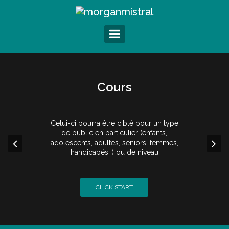
S
k
i
p
t
o
c
o
Cours
n
t
e
Celui-ci pourra être ciblé pour un type
n
de public en particulier (enfants,
t
adolescents, adultes, seniors, femmes,
handicapés…) ou de niveau
CLICK START